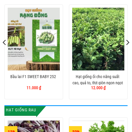
Bầu lai F1 SWEET BABY 252
Hạt giống ổi cho năng suất
cao, quả to, thịt giòn ngon ngọt
11.000
₫
12.000
₫
.
HẠT GIỐNG RAU