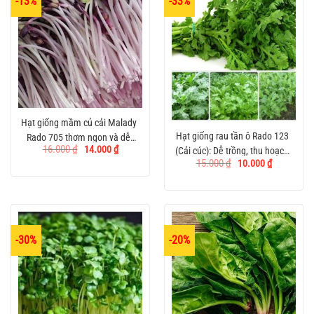
-13%
-33%
Hạt giống mầm củ cải Malady
Hạt giống rau tần ô Rado 123
Rado 705 thơm ngon và dễ
Giá
Giá
16.000
₫
14.000
₫
(Cải cúc): Dễ trồng, thu hoạch
trồng
gốc
hiện
Giá
Giá
15.000
₫
10.000
₫
là:
tại
nhanh chóng
gốc
hiện
16.000 ₫.
là:
là:
tại
14.000 ₫.
15.000 ₫.
là:
10.000 ₫.
-30%
-20%