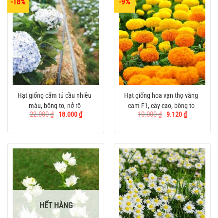
-18%
-9%
Hạt giống cẩm tú cầu nhiều
Hạt giống hoa vạn thọ vàng
màu, bông to, nở rộ
cam F1, cây cao, bông to
Giá
Giá
Giá
Giá
22.000
₫
10.000
₫
18.000
₫
9.120
₫
gốc
hiện
gốc
hiện
là:
tại
là:
tại
22.000 ₫.
là:
10.000 ₫.
là:
18.000 ₫.
9.120 ₫.
HẾT HÀNG