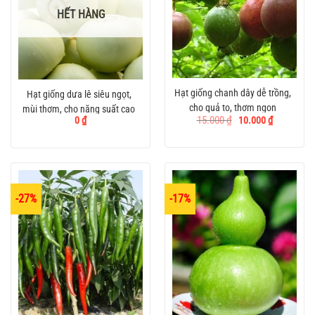
HẾT HÀNG
Hạt giống chanh dây dễ trồng,
Hạt giống dưa lê siêu ngọt,
cho quả to, thơm ngon
mùi thơm, cho năng suất cao
Giá
Giá
15.000
₫
10.000
₫
0
₫
gốc
hiện
là:
tại
15.000 ₫.
là:
10.000 ₫.
-27%
-17%