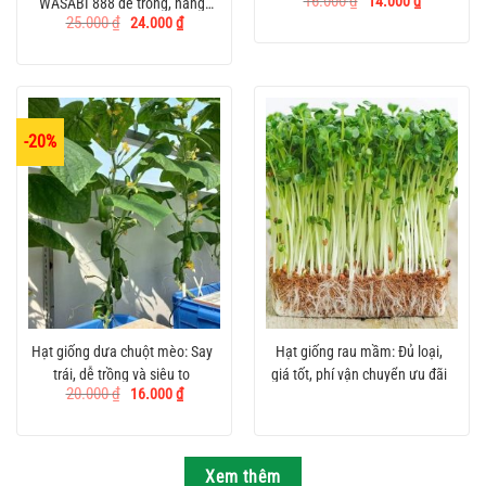
16.000
₫
14.000
₫
WASABI 888 dễ trồng, năng
quanh năm
gốc
hiện
Giá
Giá
25.000
₫
24.000
₫
là:
tại
suất cao
gốc
hiện
16.000 ₫.
là:
là:
tại
14.000 ₫.
25.000 ₫.
là:
24.000 ₫.
-20%
Hạt giống dưa chuột mèo: Say
Hạt giống rau mầm: Đủ loại,
trái, dễ trồng và siêu to
giá tốt, phí vận chuyển ưu đãi
Giá
Giá
20.000
₫
16.000
₫
gốc
hiện
là:
tại
20.000 ₫.
là:
16.000 ₫.
Xem thêm