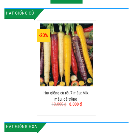
HẠT GIỐNG CỦ
-20%
Hạt giống cà rốt 7 màu: Mix
màu, dễ trồng
Giá
Giá
10.000
₫
8.000
₫
gốc
hiện
là:
tại
10.000 ₫.
là:
8.000 ₫.
HẠT GIỐNG HOA