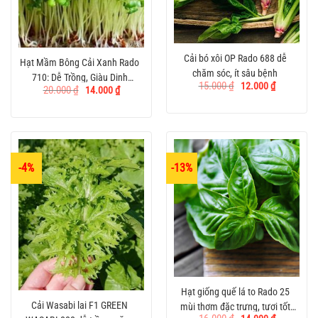
Cải bó xôi OP Rado 688 dễ
Hạt Mầm Bông Cải Xanh Rado
chăm sóc, ít sâu bệnh
710: Dễ Trồng, Giàu Dinh
Giá
Giá
15.000
₫
12.000
₫
Giá
Giá
20.000
₫
14.000
₫
gốc
hiện
Dưỡng
gốc
hiện
là:
tại
là:
tại
15.000 ₫.
là:
20.000 ₫.
là:
12.000 ₫.
14.000 ₫.
-4%
-13%
Hạt giống quế lá to Rado 25
Cải Wasabi lai F1 GREEN
mùi thơm đặc trưng, tươi tốt
Giá
Giá