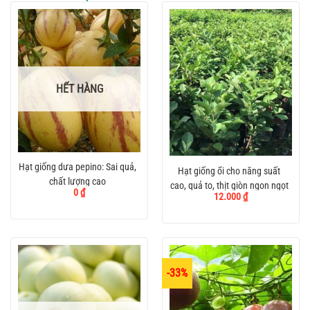
HẾT HÀNG
Hạt giống dưa pepino: Sai quả,
Hạt giống ổi cho năng suất
chất lượng cao
cao, quả to, thịt giòn ngon ngọt
0
₫
12.000
₫
-33%