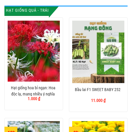
16.000 ₫.
10.000 ₫.
HẠT GIỐNG QUẢ - TRÁI
Hạt giống hoa bỉ ngạn: Hoa
Bầu lai F1 SWEET BABY 252
độc lạ, mang nhiều ý nghĩa
1.000
₫
11.000
₫