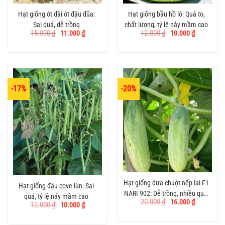
Hạt giống ớt dài ớt đậu đũa:
Hạt giống bầu hồ lô: Quả to,
Sai quả, dễ trồng
chất lượng, tỷ lệ nảy mầm cao
Giá
Giá
Giá
Giá
15.000
₫
12.000
₫
11.000
₫
10.000
₫
gốc
hiện
gốc
hiện
là:
tại
là:
tại
15.000 ₫.
là:
12.000 ₫.
là:
11.000 ₫.
10.000 ₫.
-17%
-20%
Hạt giống dưa chuột nếp lai F1
Hạt giống đậu cove lùn: Sai
NARI 902: Dễ trồng, nhiều quả,
quả, tỷ lệ nảy mầm cao
Giá
Giá
20.000
₫
16.000
₫
Giá
Giá
năng suất cao
12.000
₫
10.000
₫
gốc
hiện
gốc
hiện
là:
tại
là:
tại
20.000 ₫.
là:
12.000 ₫.
là: