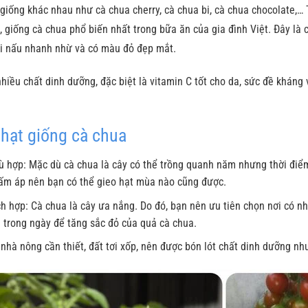
, giống khác nhau như cà chua cherry, cà chua bi, cà chua chocolate,…
giống cà chua phổ biến nhất trong bữa ăn của gia đình Việt. Đây là câ
hi nấu nhanh nhừ và có màu đỏ đẹp mắt.
hiều chất dinh dưỡng, đặc biệt là vitamin C tốt cho da, sức đề khán
 hạt giống cà chua
 hợp: Mặc dù cà chua là cây có thể trồng quanh năm nhưng thời điểm 
ấm áp nên bạn có thể gieo hạt mùa nào cũng được.
ch hợp: Cà chua là cây ưa nắng. Do đó, bạn nên ưu tiên chọn nơi có 
 trong ngày để tăng sắc đỏ của quả cà chua.
nhà nông cần thiết, đất tơi xốp, nên được bón lót chất dinh dưỡng n