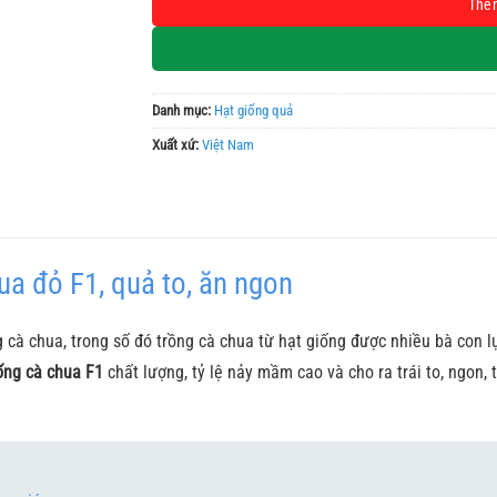
Thê
Danh mục:
Hạt giống quả
Xuất xứ:
Việt Nam
ua đỏ F1, quả to, ăn ngon
g cà chua, trong số đó trồng cà chua từ hạt giống được nhiều bà con l
iống cà chua F1
chất lượng, tỷ lệ nảy mầm cao và cho ra trái to, ngon