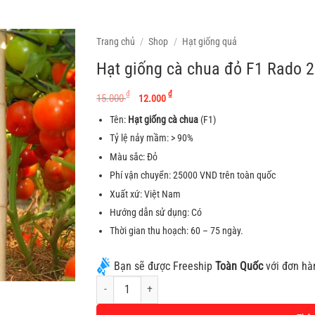
Trang chủ
/
Shop
/
Hạt giống quả
Hạt giống cà chua đỏ F1 Rado 2
Giá gốc là: 15.000 ₫.
Giá hiện tại là: 12.00
₫
₫
15.000
12.000
Tên:
Hạt giống cà chua
(F1)
Tỷ lệ nảy mầm: > 90%
Màu sắc: Đỏ
Phí vận chuyển: 25000 VND trên toàn quốc
Xuất xứ: Việt Nam
Hướng dẫn sử dụng: Có
Thời gian thu hoạch: 60 – 75 ngày.
Bạn sẽ được Freeship
Toàn Quốc
với đơn hà
Hạt giống cà chua đỏ F1 Rado 29, quả to, ăn ngon số lư
Alternative: