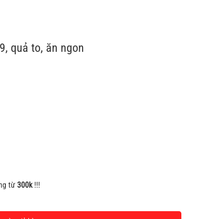
9, quả to, ăn ngon
0 ₫.
ng từ
300k
!!!
ợng