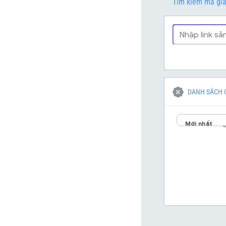
Tìm kiếm mã gi
DANH SÁCH 
Mới nhất