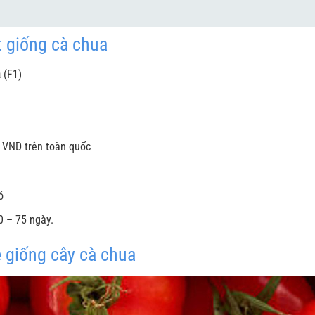
t giống cà chua
a
(F1)
0 VND trên toàn quốc
Có
60 – 75 ngày.
ề giống cây cà chua