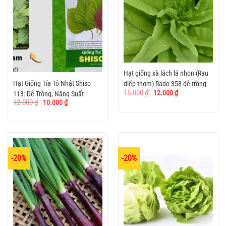
Hạt giống xà lách lá nhọn (Rau
Hạt Giống Tía Tô Nhật Shiso
diếp thơm) Rado 358 dễ trồng
Giá
Giá
15.000
₫
12.000
₫
113: Dễ Trồng, Năng Suất
gốc
hiện
Giá
Giá
12.000
₫
10.000
₫
là:
tại
gốc
hiện
15.000 ₫.
là:
là:
tại
12.000 ₫.
12.000 ₫.
là:
10.000 ₫.
-20%
-20%