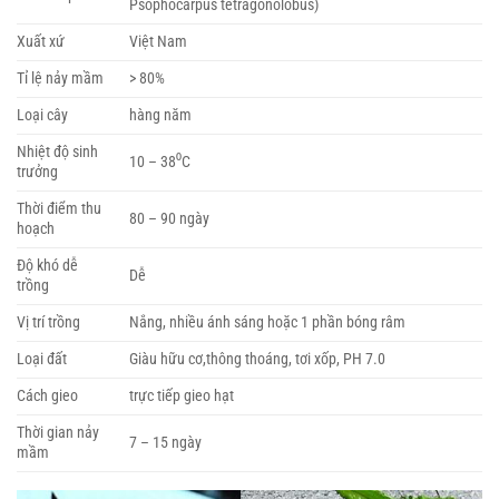
Psophocarpus tetragonolobus)
Xuất xứ
Việt Nam
Tỉ lệ nảy mầm
> 80%
Loại cây
hàng năm
Nhiệt độ sinh
10 – 38⁰C
trưởng
Thời điểm thu
80 – 90 ngày
hoạch
Độ khó dễ
Dễ
trồng
Vị trí trồng
Nắng, nhiều ánh sáng hoặc 1 phần bóng râm
Loại đất
Giàu hữu cơ,thông thoáng, tơi xốp, PH 7.0
Cách gieo
trực tiếp gieo hạt
Thời gian nảy
7 – 15 ngày
mầm