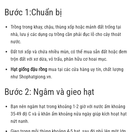
Bước 1:Chuẩn bị
Trồng trong khay, chậu, thùng xốp hoặc mảnh đất trống tại
nhà, lưu ý các dụng cụ trồng cần phải đục lỗ cho cây thoát
nước.
Đất tơi xốp và chứa nhiều mùn, có thể mua sẵn đất hoặc đem
trộn đất với xơ dừa, vỏ trấu, phân hữu cơ hoai mục.
Hạt giống đậu rồng
mua tại các cửa hàng uy tín, chất lượng
như Shophatgiong.vn.
Bước 2: Ngâm và gieo hạt
Bạn nên ngâm hạt trong khoảng 1-2 giờ với nước ấm khoảng
35-49 độ C và ủ khăn ẩm khoảng nửa ngày giúp kích hoạt hạt
nứt nanh.
Gieo trong mỗi thùng khoảng 4-5 hạt, sau đó phủ lên một lớp