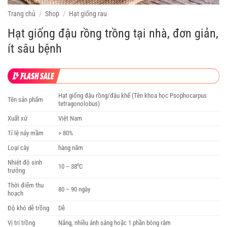
Trang chủ
/
Shop
/
Hạt giống rau
Hạt giống đậu rồng trồng tại nhà, đơn giản,
ít sâu bệnh
Hạt giống đậu rồng/đậu khế (Tên khoa học Psophocarpus
Tên sản phẩm
tetragonolobus)
Xuất xứ
Việt Nam
Tỉ lệ nảy mầm
> 80%
Loại cây
hàng năm
Nhiệt độ sinh
10 – 38⁰C
trưởng
Thời điểm thu
80 – 90 ngày
hoạch
Độ khó dễ trồng
Dễ
Vị trí trồng
Nắng, nhiều ánh sáng hoặc 1 phần bóng râm