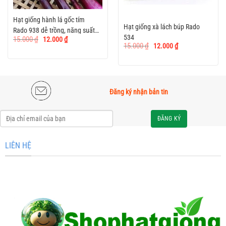
Hạt giống hành lá gốc tím
Hạt giống xà lách búp Rado
Rado 938 dễ trồng, năng suất
Giá
Giá
534
15.000
₫
12.000
₫
cao
gốc
hiện
Giá
Giá
15.000
₫
12.000
₫
là:
tại
gốc
hiện
15.000 ₫.
là:
là:
tại
12.000 ₫.
15.000 ₫.
là:
12.000 ₫.
Đăng ký nhận bản tin
Alternative:
LIÊN HỆ