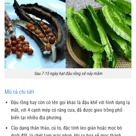
Sau 7-15 ngày hạt đậu rồng sẽ nảy mầm
Mô tả chi tiết
Đậu rồng hay còn có tên gọi khác là đậu khế với hình dạng lạ
mắt, với 4 cạnh mép có răng cưa, đã được gieo trồng phổ
biến tại nhiều địa phương.
Cây dạng thân thảo, củ to, đặc tính leo giàn hoặc mọc bò
dưới đất, lá chét tam giác nhọn, khi ra hoa sẽ mọc thành