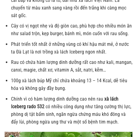
cải bắp và không có lá to, dài như xà lách Việt Nam. Lá
chuyển từ màu xanh sang vàng rồi đến trắng khi càng mọc
sát gốc.
Cây có vị ngọt nhẹ và độ giòn cao, phù hợp cho nhiều món ăn
như salad trộn, kẹp burger, bánh mì, món cuốn với rau sống.
Phát triển tốt nhất ở những vùng có khí hậu mát mẻ, ở nước
ta Đà Lạt là nơi trồng xà lách Iceberg ngon nhất.
Rau có chứa hàm lượng dinh dưỡng rất cao như kali, mangan,
canxi, magie, chất xơ, vitamin A, sắt, natri, kẽm…
100g xà lách búp Mỹ chỉ chứa khoảng 13 – 14 Kcal, dễ tiêu
hóa và không gây đầy bụng.
Chính vì có hàm lượng dinh dưỡng cao nên rau
xà lách
Iceberg rado 532
có nhiều công dụng như tăng cường thị lực,
phòng dị tật bẩm sinh, ngăn ngừa chứng máu khó đông và
đẩy lùi, phòng ngừa ung thư và một số bệnh tim mạch.