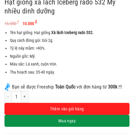
Hạt giống xà lách Iceberg rado 532 Mỹ
nhiều dinh dưỡng
Giá
Giá
₫
₫
15.000
10.000
gốc
hiện
Tên hạt giống: Hạt giống
Xà lách Iceberg rado 532.
là:
tại
Quy cách đóng gói: Gói 2g.
15.000 ₫.
là:
Tỷ lệ nảy mầm: >90%.
10.000 ₫.
Nguồn gốc: Mỹ.
Màu sắc: Lá xanh, cuộn tròn.
Thu hoạch sau: 35-40 ngày.
Bạn sẽ được Freeship
Toàn Quốc
với đơn hàng từ
300k
!!!
Hạt giống xà lách Iceberg rado 532 Mỹ nhiều dinh dưỡng số lượng
Alternative:
Thêm vào giỏ hàng
Mua ngay