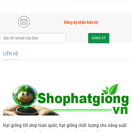
16.000 ₫.
là:
là:
tại
14.000 ₫.
12.000 ₫.
là:
10.000 ₫.
Đăng ký nhận bản tin
Alternative:
LIÊN HỆ
Hạt giống tốt ship toàn quốc, hạt giống chất lượng cho năng suất