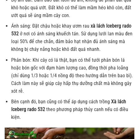
khô hoặc quá ướt. Đất khô có thể làm mầm héo khô còn, đất
ướt quá sẽ úng mầm cây con.
Ánh sáng: Đặt chậu hoặc khay ươm rau
xà lách Iceberg rado
532
ở nơi có ánh sáng khuếch tán. Sử dụng lưới lan màu đen
loại 50% để che chắn, đảm bảo hạt nhận đủ ánh sáng mà
không bị cháy nắng hoặc khô đất quá nhanh.
Phân bón: Khi cây có lá thật, bạn có thể tưới phân bón lá
hoặc bón gốc với đạm hàm lượng cao, đồng thời pha loãng
(chỉ dùng 1/3 hoặc 1/4 nồng độ theo hướng dẫn trên bao bì).
Cách làm này sẽ giúp cây hấp thụ dưỡng chất mà không gây
xót rễ.
Bên cạnh đó, bạn cũng có thể áp dụng cách trồng
Xà lách
Iceberg rado 532
theo phương pháp thủy canh nếu có điều
kiện.