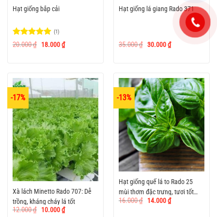
Hạt giống bắp cải
Hạt giống lá giang Rado 371
(1)
Được xếp
Giá
Giá
Giá
Giá
20.000
₫
35.000
₫
18.000
₫
30.000
₫
gốc
hiện
gốc
hiện
hạng
5
5
là:
tại
là:
tại
sao
20.000 ₫.
là:
35.000 ₫.
là:
18.000 ₫.
30.000 ₫.
-17%
-13%
Hạt giống quế lá to Rado 25
Xà lách Minetto Rado 707: Dễ
mùi thơm đặc trưng, tươi tốt
Giá
Giá
16.000
₫
14.000
₫
trồng, kháng cháy lá tốt
quanh năm
gốc
hiện
Giá
Giá
12.000
₫
10.000
₫
là:
tại
gốc
hiện