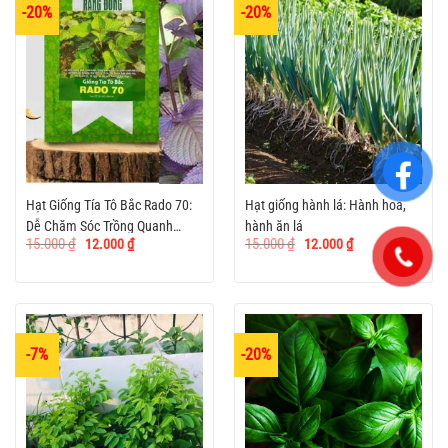
-20%
-20%
Hạt Giống Tía Tô Bắc Rado 70:
Hạt giống hành lá: Hành hoa,
Dễ Chăm Sóc Trồng Quanh
hành ăn lá
Giá
Giá
Giá
Giá
15.000
₫
15.000
₫
12.000
₫
12.000
₫
Năm
gốc
hiện
gốc
hiện
là:
tại
là:
tại
15.000 ₫.
là:
15.000 ₫.
là:
12.000 ₫.
12.000 ₫.
-7%
-20%