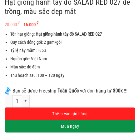
Hạt giống hành tây đỏ SALAD RED 027 dễ
trồng, màu sắc đẹp mắt
Giá
Giá
₫
₫
20.000
16.000
gốc
hiện
Tên hạt giống:
Hạt giống hành tây đỏ SALAD RED 027
là:
tại
Quy cách đóng gói: 2 gam/gói
20.000 ₫.
là:
Tỷ lệ nảy mầm: >85%
16.000 ₫.
Nguồn gốc: Việt Nam
Màu sắc: đỏ đậm
Thu hoạch sau: 100 – 120 ngày
Bạn sẽ được Freeship
Toàn Quốc
với đơn hàng từ
300k
!!!
Hạt giống hành tây đỏ SALAD RED 027 dễ trồng, màu sắc đẹp mắt số lượng
Alternative:
Thêm vào giỏ hàng
Mua ngay