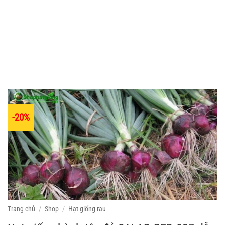
-20%
Trang chủ
/
Shop
/
Hạt giống rau