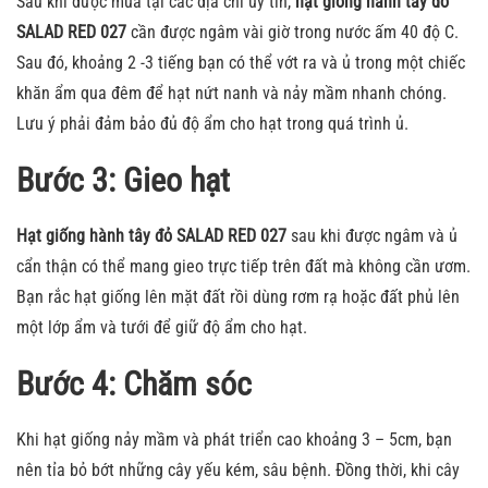
Sau khi được mua tại các địa chỉ uy tín,
hạt giống hành tây đỏ
SALAD RED 027
cần được ngâm vài giờ trong nước ấm 40 độ C.
Sau đó, khoảng 2 -3 tiếng bạn có thể vớt ra và ủ trong một chiếc
khăn ẩm qua đêm để hạt nứt nanh và nảy mầm nhanh chóng.
Lưu ý phải đảm bảo đủ độ ẩm cho hạt trong quá trình ủ.
Bước 3: Gieo hạt
Hạt giống hành tây đỏ SALAD RED 027
sau khi được ngâm và ủ
cẩn thận có thể mang gieo trực tiếp trên đất mà không cần ươm.
Bạn rắc hạt giống lên mặt đất rồi dùng rơm rạ hoặc đất phủ lên
một lớp ẩm và tưới để giữ độ ẩm cho hạt.
Bước 4: Chăm sóc
Khi hạt giống nảy mầm và phát triển cao khoảng 3 – 5cm, bạn
nên tỉa bỏ bớt những cây yếu kém, sâu bệnh. Đồng thời, khi cây