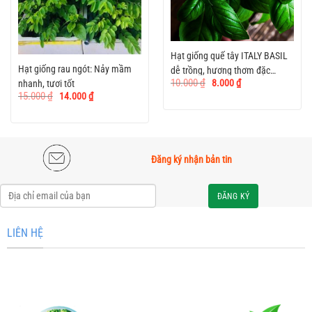
Hạt giống quế tây ITALY BASIL
Hạt giống rau ngót: Nảy mầm
dễ trồng, hương thơm đặc
Giá
Giá
10.000
₫
8.000
₫
nhanh, tươi tốt
trưng
gốc
hiện
Giá
Giá
15.000
₫
14.000
₫
là:
tại
gốc
hiện
10.000 ₫.
là:
là:
tại
8.000 ₫.
15.000 ₫.
là:
14.000 ₫.
Đăng ký nhận bản tin
Alternative:
LIÊN HỆ