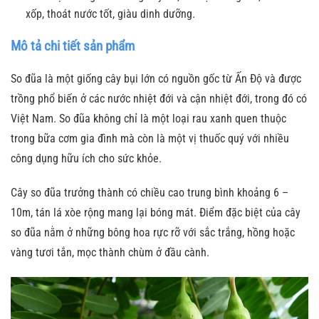
xốp, thoát nước tốt, giàu dinh dưỡng.
Mô tả chi tiết sản phẩm
So đũa là một giống cây bụi lớn có nguồn gốc từ Ấn Độ và được
trồng phổ biến ở các nước nhiệt đới và cận nhiệt đới, trong đó có
Việt Nam. So đũa không chỉ là một loại rau xanh quen thuộc
trong bữa cơm gia đình mà còn là một vị thuốc quý với nhiều
công dụng hữu ích cho sức khỏe.
Cây so đũa trưởng thành có chiều cao trung bình khoảng 6 –
10m, tán lá xòe rộng mang lại bóng mát. Điểm đặc biệt của cây
so đũa nằm ở những bông hoa rực rỡ với sắc trắng, hồng hoặc
vàng tươi tắn, mọc thành chùm ở đầu cành.