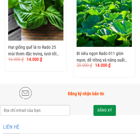
Hạt giống quế lá to Rado 25
Bí siêu ngọn Rado 011 giòn
mùi thơm đặc trưng, tươi tốt
Giá
Giá
16.000
₫
14.000
₫
ngon, dễ trồng và năng suất
quanh năm
gốc
hiện
Giá
Giá
20.000
₫
14.000
₫
là:
tại
cao
gốc
hiện
16.000 ₫.
là:
là:
tại
14.000 ₫.
20.000 ₫.
là:
14.000 ₫.
Đăng ký nhận bản tin
Alternative:
LIÊN HỆ