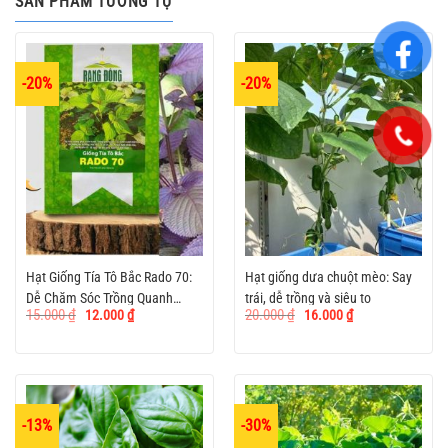
SẢN PHẨM TƯƠNG TỰ
-20%
-20%
Hạt Giống Tía Tô Bắc Rado 70:
Hạt giống dưa chuột mèo: Say
Dễ Chăm Sóc Trồng Quanh
trái, dễ trồng và siêu to
Giá
Giá
Giá
Giá
15.000
₫
20.000
₫
12.000
₫
16.000
₫
Năm
gốc
hiện
gốc
hiện
là:
tại
là:
tại
15.000 ₫.
là:
20.000 ₫.
là:
12.000 ₫.
16.000 ₫.
-13%
-30%