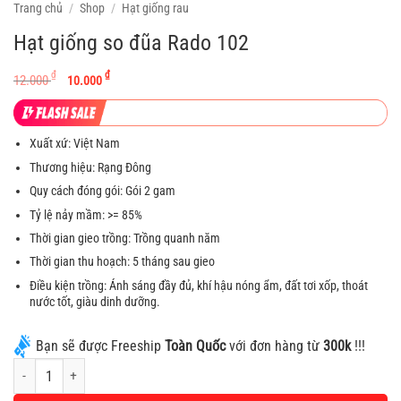
Trang chủ
/
Shop
/
Hạt giống rau
Hạt giống so đũa Rado 102
Giá
Giá
₫
₫
12.000
10.000
gốc
hiện
là:
tại
12.000 ₫.
là:
Xuất xứ: Việt Nam
10.000 ₫.
Thương hiệu: Rạng Đông
Quy cách đóng gói: Gói 2 gam
Tỷ lệ nảy mầm: >= 85%
Thời gian gieo trồng: Trồng quanh năm
Thời gian thu hoạch: 5 tháng sau gieo
Điều kiện trồng: Ánh sáng đầy đủ, khí hậu nóng ẩm, đất tơi xốp, thoát
nước tốt, giàu dinh dưỡng.
Bạn sẽ được Freeship
Toàn Quốc
với đơn hàng từ
300k
!!!
Hạt giống so đũa Rado 102 số lượng
Alternative: