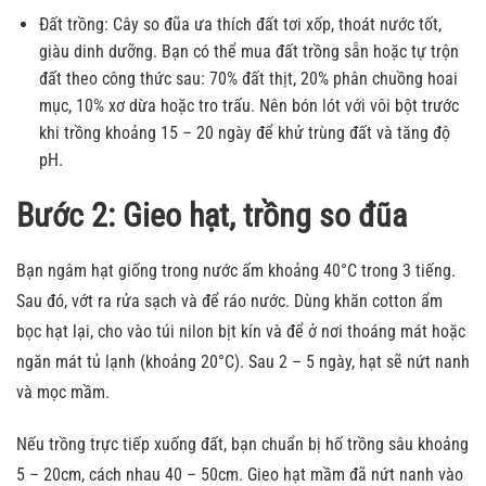
Đất trồng: Cây so đũa ưa thích đất tơi xốp, thoát nước tốt,
giàu dinh dưỡng. Bạn có thể mua đất trồng sẵn hoặc tự trộn
đất theo công thức sau: 70% đất thịt, 20% phân chuồng hoai
mục, 10% xơ dừa hoặc tro trấu. Nên bón lót với vôi bột trước
khi trồng khoảng 15 – 20 ngày để khử trùng đất và tăng độ
pH.
Bước 2: Gieo hạt, trồng so đũa
Bạn ngâm hạt giống trong nước ấm khoảng 40°C trong 3 tiếng.
Sau đó, vớt ra rửa sạch và để ráo nước. Dùng khăn cotton ẩm
bọc hạt lại, cho vào túi nilon bịt kín và để ở nơi thoáng mát hoặc
ngăn mát tủ lạnh (khoảng 20°C). Sau 2 – 5 ngày, hạt sẽ nứt nanh
và mọc mầm.
Nếu trồng trực tiếp xuống đất, bạn chuẩn bị hố trồng sâu khoảng
5 – 20cm, cách nhau 40 – 50cm. Gieo hạt mầm đã nứt nanh vào