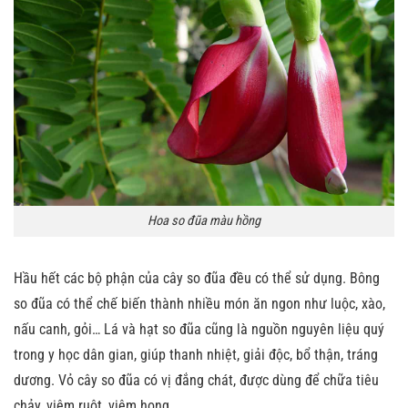
Hoa so đũa màu hồng
Hầu hết các bộ phận của cây so đũa đều có thể sử dụng. Bông
so đũa có thể chế biến thành nhiều món ăn ngon như luộc, xào,
nấu canh, gỏi… Lá và hạt so đũa cũng là nguồn nguyên liệu quý
trong y học dân gian, giúp thanh nhiệt, giải độc, bổ thận, tráng
dương. Vỏ cây so đũa có vị đắng chát, được dùng để chữa tiêu
chảy, viêm ruột, viêm họng,…