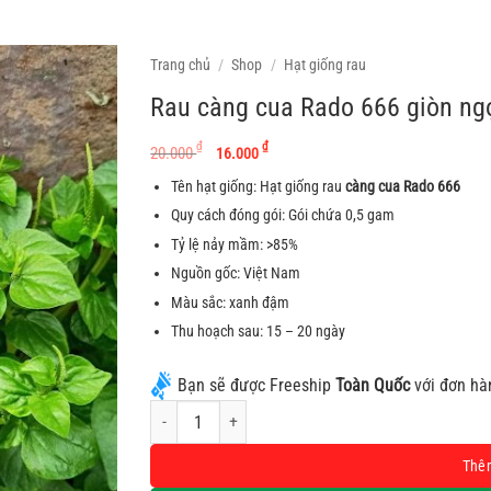
Trang chủ
/
Shop
/
Hạt giống rau
Rau càng cua Rado 666 giòn ngọ
Giá gốc là: 20.000 ₫.
Giá hiện tại là: 16.00
₫
₫
20.000
16.000
Tên hạt giống: Hạt giống rau
càng cua Rado 666
Quy cách đóng gói: Gói chứa 0,5 gam
Tỷ lệ nảy mầm: >85%
Nguồn gốc: Việt Nam
Màu sắc: xanh đậm
Thu hoạch sau: 15 – 20 ngày
Bạn sẽ được Freeship
Toàn Quốc
với đơn hà
Rau càng cua Rado 666 giòn ngọt, dễ trồng và chăm sóc
Alternative:
Thê