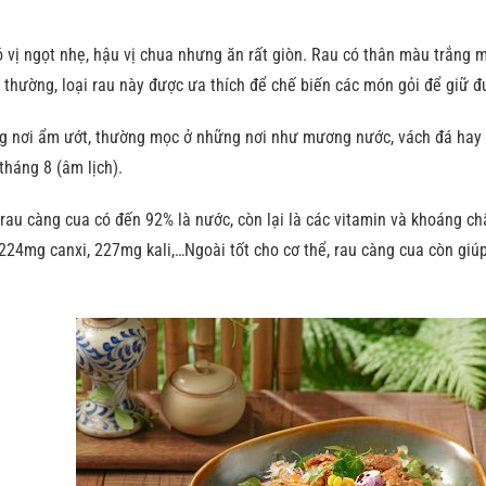
 vị ngọt nhẹ, hậu vị chua nhưng ăn rất giòn. Rau có thân màu trắng m
 thường, loại rau này được ưa thích để chế biến các món gỏi để giữ 
g nơi ẩm ướt, thường mọc ở những nơi như mương nước, vách đá hay tr
tháng 8 (âm lịch).
rau càng cua có đến 92% là nước, còn lại là các vitamin và khoáng ch
 224mg canxi, 227mg kali,…Ngoài tốt cho cơ thể, rau càng cua còn giú