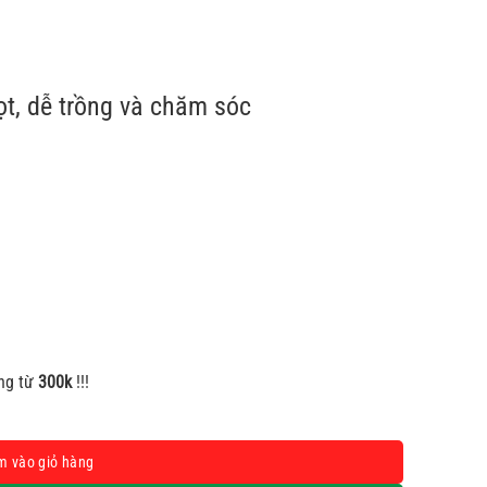
t, dễ trồng và chăm sóc
0 ₫.
ng từ
300k
!!!
 số lượng
m vào giỏ hàng