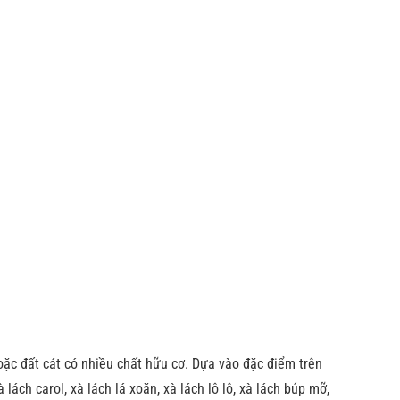
 hoặc đất cát có nhiều chất hữu cơ. Dựa vào đặc điểm trên
lách carol, xà lách lá xoăn, xà lách lô lô, xà lách búp mỡ,