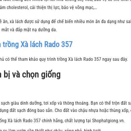
ảm cholesterol, cải thiện thị lực, bảo vệ võng mạc,…
ễ ăn, xà lách được sử dụng để chế biến nhiều món ăn đa dạng như sal
p mắt và đắp mặt nạ dưỡng da.
nh trồng Xà lách Rado 357
 chủ có thể tham khảo quy trình trồng Xà lách Rado 357 ngay sau đây.
 bị và chọn giống
 sạch giàu dinh dưỡng, tơi xốp và thông thoáng. Bạn có thể trộn đất s
ử dụng đất sạch đóng bao sẵn. Cho đất vào chậu nhựa hoặc thùng xốp
iống Xà lách Rado 357 chính hãng, chất lượng tại Shophatgiong.vn.
 cụ làm vườn cần thiết như chậu, xẻng nhỏ, bình tưới,…