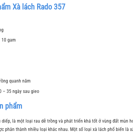
hẩm Xà lách Rado 357
ng
i 10 gam
%
 Trồng quanh năm
0 – 35 ngày sau gieo
sản phẩm
u diếp, là một loại rau dễ trồng và phát triển khá tốt ở vùng đất mùn
ợc phân thành nhiều loại khác nhau. Một số loại xà lách phổ biến là xà 