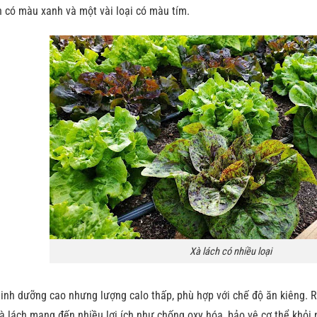
ch có màu xanh và một vài loại có màu tím.
Xà lách có nhiều loại
nh dưỡng cao nhưng lượng calo thấp, phù hợp với chế độ ăn kiêng. Ra
xà lách mang đến nhiều lợi ích như chống oxy hóa, bảo vệ cơ thể khỏi 