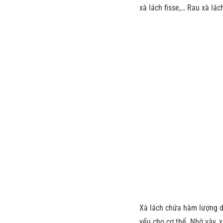
xà lách fisse,… Rau xà lá
Xà lách chứa hàm lượng di
yếu cho cơ thể. Nhờ vậy, 