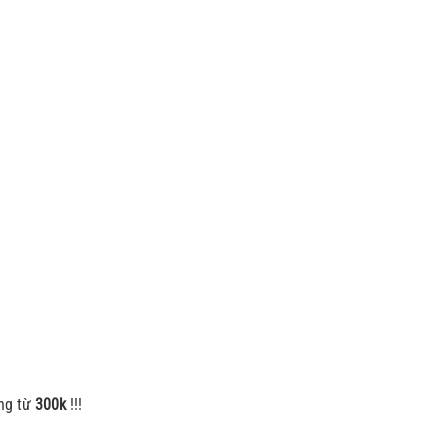
0 ₫.
ng từ
300k
!!!