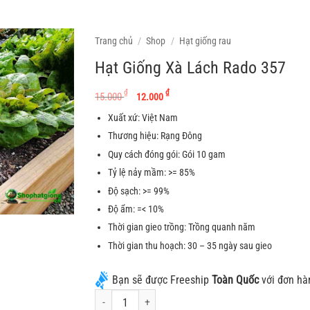
Trang chủ
/
Shop
/
Hạt giống rau
Hạt Giống Xà Lách Rado 357
Giá gốc là: 15.000 ₫.
Giá hiện tại là: 12.00
₫
₫
15.000
12.000
Xuất xứ: Việt Nam
Thương hiệu: Rạng Đông
Quy cách đóng gói: Gói 10 gam
Tỷ lệ nảy mầm: >= 85%
Độ sạch: >= 99%
Độ ẩm: =< 10%
Thời gian gieo trồng: Trồng quanh năm
Thời gian thu hoạch: 30 – 35 ngày sau gieo
Bạn sẽ được Freeship
Toàn Quốc
với đơn hà
Hạt Giống Xà Lách Rado 357 số lượng
Alternative: