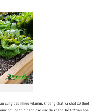
u cung cấp nhiều vitamin, khoáng chất và chất xơ thiết
nguy cơ ung thư, nâng cao sức đề kháng, hỗ trợ tiêu hóa,