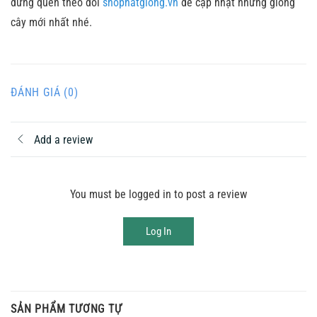
đừng quên theo dõi
shophatgiong.vn
để cập nhật những giống
cây mới nhất nhé.
ĐÁNH GIÁ (0)
Add a review
You must be logged in to post a review
Log In
SẢN PHẨM TƯƠNG TỰ