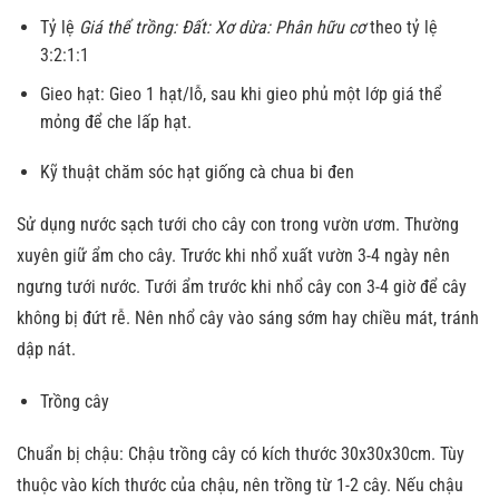
Tỷ lệ
Giá thể trồng: Đất: Xơ dừa: Phân hữu cơ
theo tỷ lệ
3:2:1:1
Gieo hạt: Gieo 1 hạt/lỗ, sau khi gieo phủ một lớp giá thể
mỏng để che lấp hạt.
Kỹ thuật chăm sóc hạt giống cà chua bi đen
Sử dụng nước sạch tưới cho cây con trong vườn ươm. Thường
xuyên giữ ẩm cho cây. Trước khi nhổ xuất vườn 3-4 ngày nên
ngưng tưới nước. Tưới ẩm trước khi nhổ cây con 3-4 giờ để cây
không bị đứt rễ. Nên nhổ cây vào sáng sớm hay chiều mát, tránh
dập nát.
Trồng cây
Chuẩn bị chậu: Chậu trồng cây có kích thước 30x30x30cm. Tùy
thuộc vào kích thước của chậu, nên trồng từ 1-2 cây. Nếu chậu