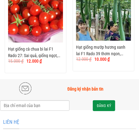
Hạt giống mướp hương xanh
Hạt giống cà chua bi lai F1
lai F1 Rado 39 thơm ngon,
Rado 27: Sai quả, giống ngọt,
Giá
Giá
12.000
₫
10.000
₫
Giá
Giá
năng suất cao
15.000
₫
12.000
₫
gốc
hiện
dễ trồng
gốc
hiện
là:
tại
là:
tại
12.000 ₫.
là:
15.000 ₫.
là:
10.000 ₫.
12.000 ₫.
Đăng ký nhận bản tin
Alternative:
LIÊN HỆ