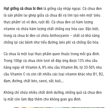
Hạt giống cà chua bi đen
là giống cây nhập ngoại. Cà chua đen
là sản phẩm lai ghép giữa cà chua đỏ và tím tạo nên một ‘siêu
thực phẩm’ có vỏ đen, ruột đỏ. Cà chua đen có hàm lượng
vitamin và chứa hàm lượng chất chống oxy hóa cao. Đặc biệt,
trong cà chua bi đen có chứa Anthocyanin – chất có khả năng
chống lại các bệnh như tiểu đường, béo phì và chống lão hóa.
Cà chua là một loại thực phẩm quen thuộc trong mỗi gia đình.
Trong 100gr cà chua chín tươi sẽ đáp ứng được 13% nhu cầu
hằng ngày về Vitamin A, 8% nhu cầu Vitamin B6, từ 33-50% nhu
cầu Vitamin C và còn rất nhiều các loại vitamin khác như B1, B2,
đạm, đường, chất béo, canxi, sắt, kali,…
Không chỉ chứa nhiều chất dinh dưỡng, những quả cà chua đen
lạ mắt còn làm đẹp thêm cho không gian gia đình.