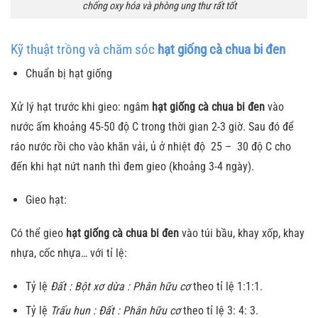
chống oxy hóa và phòng ung thư rất tốt
Kỹ thuật trồng và chăm sóc
hạt giống cà chua bi đen
Chuẩn bị hạt giống
Xử lý hạt trước khi gieo: ngâm
hạt giống cà chua bi đen
vào
nước ấm khoảng 45-50 độ C trong thời gian 2-3 giờ. Sau đó để
ráo nước rồi cho vào khăn vải, ủ ở nhiệt độ 25 – 30 độ C cho
đến khi hạt nứt nanh thì đem gieo (khoảng 3-4 ngày).
Gieo hạt:
Có thể gieo
hạt giống cà chua bi đen
vào túi bầu, khay xốp, khay
nhựa, cốc nhựa… với tỉ lệ:
Tỷ lệ
Đất : Bột xơ dừa : Phân hữu cơ
theo tỉ lệ 1:1:1.
Tỷ lệ
Trấu hun : Đất : Phân hữu cơ
theo tỉ lệ 3: 4: 3.