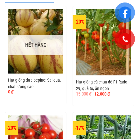
-20%
HẾT HÀNG
Hạt giống dưa pepino: Sai quả,
Hạt giống cà chua đỏ F1 Rado
chất lượng cao
29, quả to, ăn ngon
0
₫
Giá
Giá
15.000
₫
12.000
₫
gốc
hiện
là:
tại
15.000 ₫.
là:
12.000 ₫.
-20%
-17%