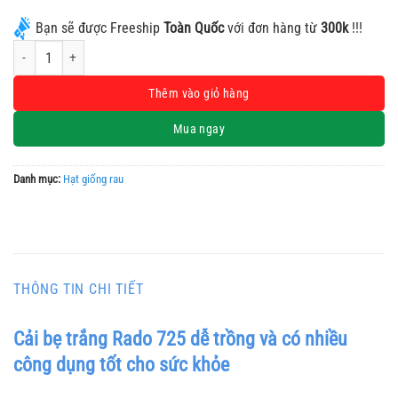
Bạn sẽ được Freeship
Toàn Quốc
với đơn hàng từ
300k
!!!
Cải bẹ trắng Rado 725 dễ trồng và có nhiều công dụng tốt cho sức khỏe số lượ
Alternative:
Thêm vào giỏ hàng
Mua ngay
Danh mục:
Hạt giống rau
THÔNG TIN CHI TIẾT
Cải bẹ trắng Rado 725 dễ trồng và có nhiều
công dụng tốt cho sức khỏe