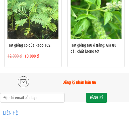
Hạt giống so đũa Rado 102
Hạt giống rau é trắng: Gía ưu
đãi, chất lượng tốt
Giá
Giá
12.000
₫
10.000
₫
gốc
hiện
là:
tại
12.000 ₫.
là:
10.000 ₫.
Đăng ký nhận bản tin
Alternative:
LIÊN HỆ