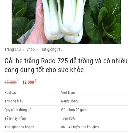
Trang chủ
/
Shop
/
Hạt giống rau
Cải bẹ trắng Rado 725 dễ trồng và có nhiều
công dụng tốt cho sức khỏe
Giá
Giá
₫
₫
15.000
12.000
gốc
hiện
Xuất xứ
Việt Nam
là:
tại
15.000 ₫.
là:
Thương hiệu
Rạng Đông
12.000 ₫.
Quy cách đóng gói
Gói chứa 20 gam
Tỷ lệ nảy mầm
Trên 85%
Thời gian thu hoạch
35 – 40 ngày sau khi gieo