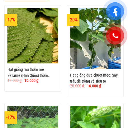
-17%
-20%
Hạt giống rau thơm mè
Hạt giống dưa chuột mèo: Say
Sesame (Hàn Quốc) thơm
Giá
Giá
12.000
₫
10.000
₫
trái, dễ trồng và siêu to
ngon, dễ trồng
gốc
hiện
Giá
Giá
20.000
₫
16.000
₫
là:
tại
gốc
hiện
12.000 ₫.
là:
là:
tại
10.000 ₫.
20.000 ₫.
là:
16.000 ₫.
-17%